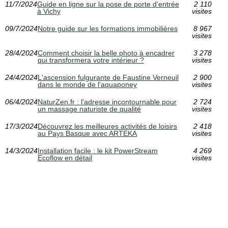
11/7/2024
Guide en ligne sur la pose de porte d'entrée
2 110
à Vichy
visites
09/7/2024
Notre guide sur les formations immobilières
8 967
visites
28/4/2024
Comment choisir la belle photo à encadrer
3 278
qui transformera votre intérieur ?
visites
24/4/2024
L'ascension fulgurante de Faustine Verneuil
2 900
dans le monde de l'aquaponey
visites
06/4/2024
NaturZen.fr : l'adresse incontournable pour
2 724
un massage naturiste de qualité
visites
17/3/2024
Découvrez les meilleures activités de loisirs
2 418
au Pays Basque avec ARTEKA
visites
14/3/2024
Installation facile : le kit PowerStream
4 269
Ecoflow en détail
visites