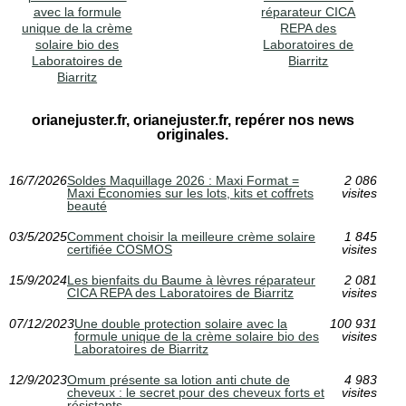
avec la formule
réparateur CICA
unique de la crème
REPA des
solaire bio des
Laboratoires de
Laboratoires de
Biarritz
Biarritz
orianejuster.fr, orianejuster.fr, repérer nos news
originales.
16/7/2026
Soldes Maquillage 2026 : Maxi Format =
2 086
Maxi Économies sur les lots, kits et coffrets
visites
beauté
03/5/2025
Comment choisir la meilleure crème solaire
1 845
certifiée COSMOS
visites
15/9/2024
Les bienfaits du Baume à lèvres réparateur
2 081
CICA REPA des Laboratoires de Biarritz
visites
07/12/2023
Une double protection solaire avec la
100 931
formule unique de la crème solaire bio des
visites
Laboratoires de Biarritz
12/9/2023
Omum présente sa lotion anti chute de
4 983
cheveux : le secret pour des cheveux forts et
visites
résistants