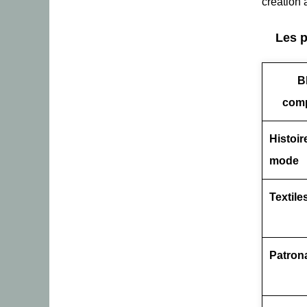
création 
Les p
B
com
Histoir
mode
Textile
Patron