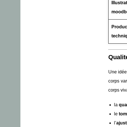
Illustra
moodb
Produc
techni
Qualit
Une idée 
corps var
corps viv
la
qual
le
tom
l’
ajus