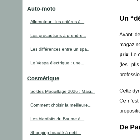
Auto-moto
Un “dé
Allomoteur : les critères à...
Avant de
Les précautions à prendre...
magazine,
Les différences entre un spa...
prix
. Le 
Le Vespa électrique : une...
(les pli
professio
Cosmétique
Cette dyn
Soldes Maquillage 2026 : Maxi...
Ce n’est 
Comment choisir la meilleure...
propositi
Les bienfaits du Baume à...
De Par
Shopping beauté à petit...