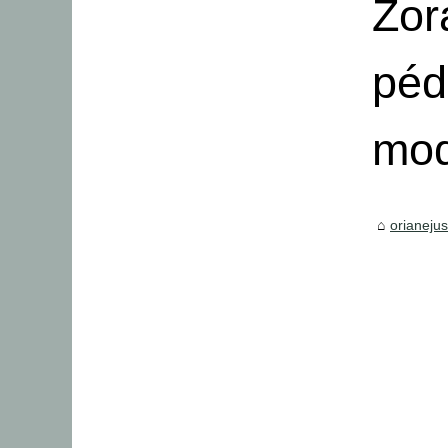
Zor
péd
mo
orianejust