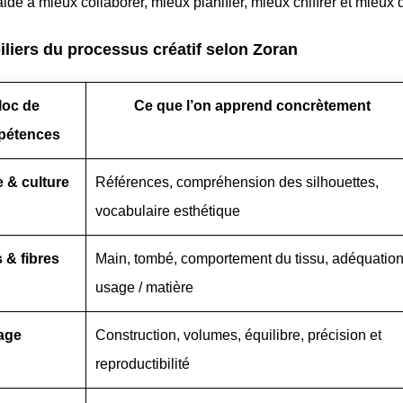
aide à mieux collaborer, mieux planifier, mieux chiffrer et mieux
iliers du processus créatif selon Zoran
loc de
Ce que l’on apprend concrètement
pétences
e & culture
Références, compréhension des silhouettes,
vocabulaire esthétique
s & fibres
Main, tombé, comportement du tissu, adéquatio
usage / matière
age
Construction, volumes, équilibre, précision et
reproductibilité