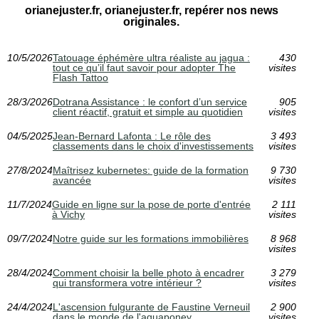
orianejuster.fr, orianejuster.fr, repérer nos news
originales.
10/5/2026
Tatouage éphémère ultra réaliste au jagua :
430
tout ce qu’il faut savoir pour adopter The
visites
Flash Tattoo
28/3/2026
Dotrana Assistance : le confort d’un service
905
client réactif, gratuit et simple au quotidien
visites
04/5/2025
Jean-Bernard Lafonta : Le rôle des
3 493
classements dans le choix d'investissements
visites
27/8/2024
Maîtrisez kubernetes: guide de la formation
9 730
avancée
visites
11/7/2024
Guide en ligne sur la pose de porte d'entrée
2 111
à Vichy
visites
09/7/2024
Notre guide sur les formations immobilières
8 968
visites
28/4/2024
Comment choisir la belle photo à encadrer
3 279
qui transformera votre intérieur ?
visites
24/4/2024
L'ascension fulgurante de Faustine Verneuil
2 900
dans le monde de l'aquaponey
visites